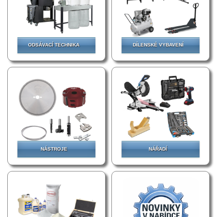
ODSÁVACÍ TECHNIKA
DÍLENSKÉ VYBAVENÍ
NÁSTROJE
NÁŘADÍ