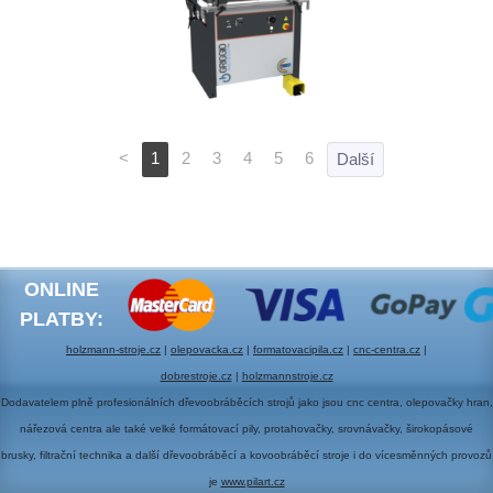
<
1
2
3
4
5
6
ONLINE
PLATBY:
holzmann-stroje.cz
|
olepovacka.cz
|
formatovacipila.cz
|
cnc-centra.cz
|
dobrestroje.cz
|
holzmannstroje.cz
Dodavatelem plně profesionálních dřevoobráběcích strojů jako jsou cnc centra, olepovačky hran,
nářezová centra ale také velké formátovací pily, protahovačky, srovnávačky, širokopásové
brusky,
filtrační technika a další dřevoobráběcí a kovoobráběcí stroje i do vícesměnných provozů
je
www.pilart.cz