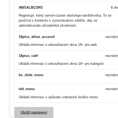
AWSALBCORS
6 dn
Registruje, který server-cluster obsluhuje návštěvníka. To se
používá v kontextu s vyrovnáváním zátěže, aby se
optimalizovala uživatelská zkušenost.
18plus_allow_access#
neznám
Ukládá informaci o odsouhlasení okna 18+ pro web.
18plus_cat#
neznám
Ukládá informaci o odsouhlasení okna 18+ pro kategorii.
bs_slide_menu
neznám
left_menu
neznám
Ukládá informaci o způsobu zobrazení levého menu.
Uložit nastavení