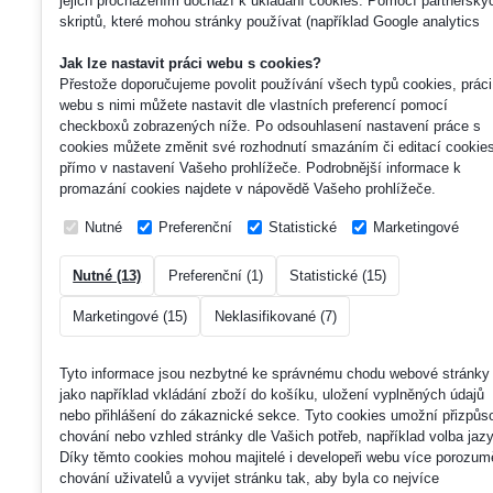
jejich procházením dochází k ukládání cookies. Pomocí partnerský
skriptů, které mohou stránky používat (například Google analytics
Jak lze nastavit práci webu s cookies?
Přestože doporučujeme povolit používání všech typů cookies, práci
webu s nimi můžete nastavit dle vlastních preferencí pomocí
checkboxů zobrazených níže. Po odsouhlasení nastavení práce s
cookies můžete změnit své rozhodnutí smazáním či editací cookie
přímo v nastavení Vašeho prohlížeče. Podrobnější informace k
promazání cookies najdete v nápovědě Vašeho prohlížeče.
Nutné
Preferenční
Statistické
Marketingové
Nutné (13)
Preferenční (1)
Statistické (15)
Marketingové (15)
Neklasifikované (7)
Tyto informace jsou nezbytné ke správnému chodu webové stránky
jako například vkládání zboží do košíku, uložení vyplněných údajů
nebo přihlášení do zákaznické sekce.
Tyto cookies umožní přizpůso
chování nebo vzhled stránky dle Vašich potřeb, například volba jaz
Díky těmto cookies mohou majitelé i developeři webu více porozum
chování uživatelů a vyvijet stránku tak, aby byla co nejvíce