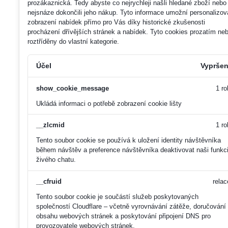
prozákaznická. Tedy abyste co nejrychleji našli hledané zboží nebo
nejsnáze dokončili jeho nákup.
Tyto informace umožní personalizov
zobrazení nabídek přímo pro Vás díky historické zkušenosti
procházení dřívějších stránek a nabídek.
Tyto cookies prozatím neb
roztříděny do vlastní kategorie.
Účel
Vypršen
show_cookie_message
1 ro
Ukládá informaci o potřebě zobrazení cookie lišty
__zlcmid
1 ro
Tento soubor cookie se používá k uložení identity návštěvníka
během návštěv a preference návštěvníka deaktivovat naši funkc
živého chatu.
__cfruid
relac
Tento soubor cookie je součástí služeb poskytovaných
společností Cloudflare – včetně vyrovnávání zátěže, doručování
obsahu webových stránek a poskytování připojení DNS pro
provozovatele webových stránek.