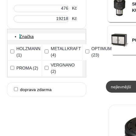
S
Kč
K
Kč
Značka
P
HOLZMANN
METALLKRAFT
OPTIMUM
(1)
(4)
(23)
VERGNANO
PROMA
(2)
(2)
nejlevnější
doprava zdarma