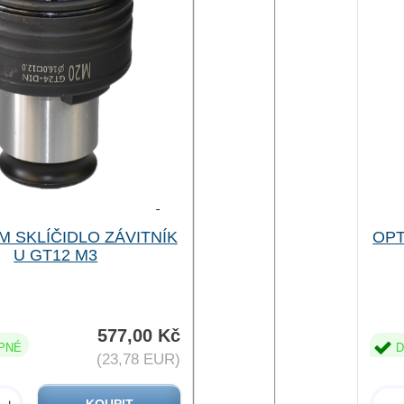
 SKLÍČIDLO ZÁVITNÍK
OPT
U GT12 M3
577,00 Kč
PNÉ
D
(23,78 EUR)