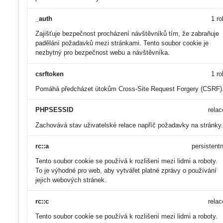
_auth
1 ro
Zajišťuje bezpečnost procházení návštěvníků tím, že zabraňuje
padělání požadavků mezi stránkami. Tento soubor cookie je
nezbytný pro bezpečnost webu a návštěvníka.
csrftoken
1 ro
Pomáhá předcházet útokům Cross-Site Request Forgery (CSRF)
PHPSESSID
relac
Zachovává stav uživatelské relace napříč požadavky na stránky.
rc::a
persistentn
Tento soubor cookie se používá k rozlišení mezi lidmi a roboty.
To je výhodné pro web, aby vytvářet platné zprávy o používání
jejich webových stránek.
rc::c
relac
Tento soubor cookie se používá k rozlišení mezi lidmi a roboty.