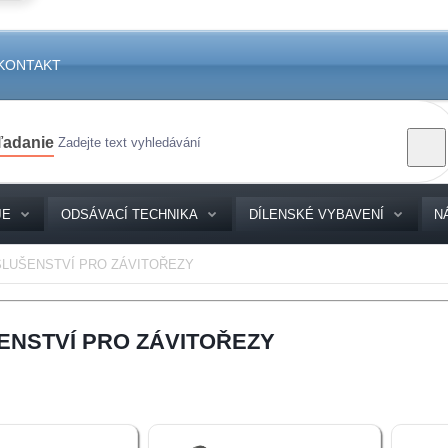
KONTAKT
ľadanie
JE
ODSÁVACÍ TECHNIKA
DÍLENSKÉ VYBAVENÍ
N
SLUŠENSTVÍ PRO ZÁVITOŘEZY
ENSTVÍ PRO ZÁVITOŘEZY