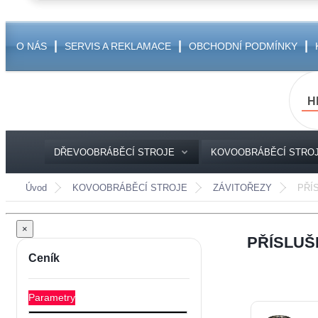
|
|
|
O NÁS
SERVIS A REKLAMACE
OBCHODNÍ PODMÍNKY
H
DŘEVOOBRÁBĚCÍ STROJE
KOVOOBRÁBĚCÍ STRO
Úvod
KOVOOBRÁBĚCÍ STROJE
ZÁVITOŘEZY
PŘÍ
×
PŘÍSLUŠ
Parametry