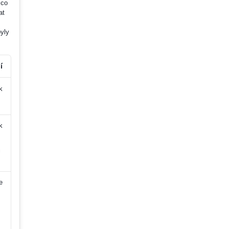
 co
at
yly
í
k
k
i
e