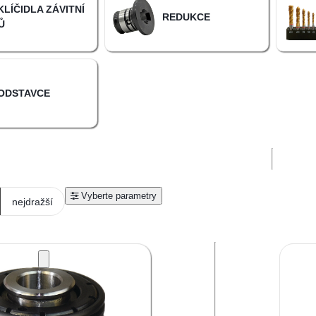
KLÍČIDLA ZÁVITNÍ
REDUKCE
Ů
ODSTAVCE
nejdražší