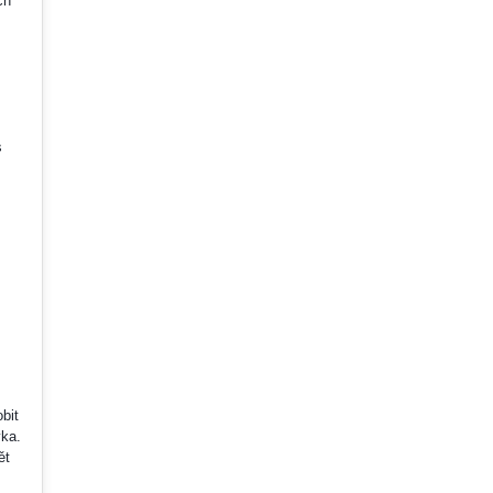
ch
s
bit
yka.
ět